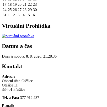
17
18
19
20
21
22
23
24
25
26
27
28
29
30
31
1
2
3
4
5
6
Virtuální Prohlídka
Datum a čas
Dnes je
sobota
,
8. 8. 2026
,
21:28:36
Kontakt
Adresa:
Obecní úřad Otěšice
Otěšíce 11
334 01 Přeštice
Tel. a Fax:
377 912 237
E-mail: