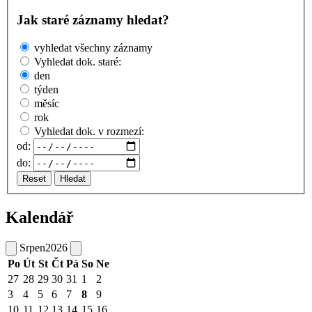
Jak staré záznamy hledat?
vyhledat všechny záznamy
Vyhledat dok. staré:
den
týden
měsíc
rok
Vyhledat dok. v rozmezí:
od:
do:
Reset
Hledat
Kalendář
Srpen
2026
Po
Út
St
Čt
Pá
So
Ne
27
28
29
30
31
1
2
3
4
5
6
7
8
9
10
11
12
13
14
15
16