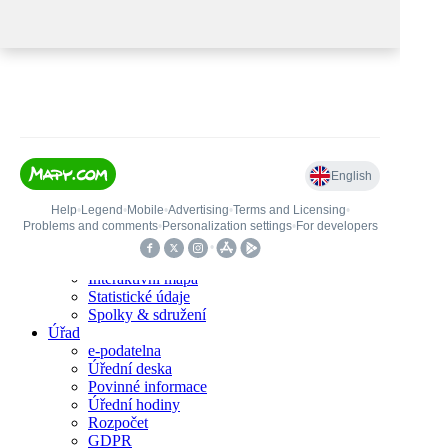
+420377912237
ouotesice@centrum.cz
Obec
Otěšice
Obec
Otěšice
Mapa webu
Vytisknout
Obec
Blízké okolí
Interaktivní mapa
Statistické údaje
Spolky & sdružení
Úřad
e-podatelna
Úřední deska
Povinné informace
Úřední hodiny
Rozpočet
GDPR